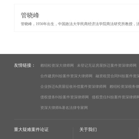
管晓峰
管晓峰，1956年出生，中国政法大学民商经济法学院商法研究所教授，法
友情链接：
赖绍松资深大律师网
未登记无证房屋拆迁案件资深律师网
合作建房纠纷案件资深大律师网
融资租赁合同纠纷案件资
企业拆迁&房屋征收补偿案件资深律师网
赖绍松资深税务
债权债务纠纷案件资深律师网
侵权责任纠纷案件资深律师
资深大律师&著名法律专家网
重大疑难案件论证
关于我们