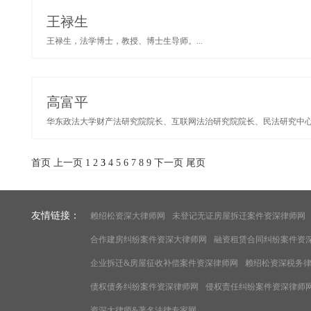
王禄生
王禄生，法学博士，教授、博士生导师。...
高富平
华东政法大学财产法研究院院长、互联网法治研究院院长、民法研究中心主
首页
上一页
1
2
3
4
5
6
7
8
9
下一页
尾页
友情链接：
赖绍松资深大律师网
未登记无证房屋拆迁案件资深律师网
合作建房纠纷案件资深大律师网
融资租赁合同纠纷案件资
企业拆迁&房屋征收补偿案件资深律师网
赖绍松资深税务
债权债务纠纷案件资深律师网
侵权责任纠纷案件资深律师
资深大律师&著名法律专家网