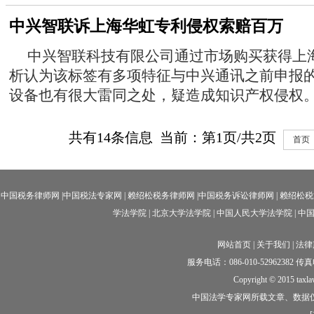
中兴智联诉上海华虹专利侵权索赔百万
中兴智联科技有限公司通过市场购买获得上
析认为该标签有多项特征与中兴通讯之前申报
设备也有很大雷同之处，疑造成知识产权侵权
共有
14
条信息 当前：第
1
页/共
2
页
首页
中国税务律师网
|
中国税法专家网
|
赖绍松税务律师网
|中国
税务诉讼律师网
|
赖绍松税
学法学院
|
北京大学法学院
|
中国人民大学法学院
|
中
网站首页
|
关于我们
|
法律
服务电话：086-010-52962382 传真电话
Copyright © 2015 taxl
中国法学专家网所载文章、数据