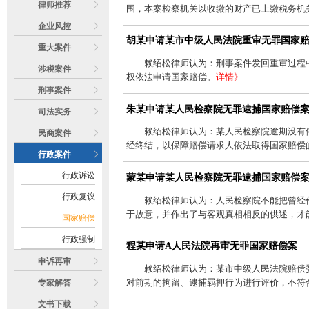
律师推荐
围，本案检察机关以收缴的财产已上缴税务机
企业风控
胡某申请某市中级人民法院重审无罪国家
重大案件
赖绍松律师认为：刑事案件发回重审过程
涉税案件
权依法申请国家赔偿。
详情》
刑事案件
朱某申请某人民检察院无罪逮捕国家赔偿
司法实务
赖绍松律师认为：某人民检察院逾期没有
民商案件
经终结，以保障赔偿请求人依法取得国家赔偿
行政案件
行政诉讼
蒙某申请某人民检察院无罪逮捕国家赔偿
行政复议
赖绍松律师认为：人民检察院不能把曾经
于故意，并作出了与客观真相相反的供述，才
国家赔偿
行政强制
程某申请A人民法院再审无罪国家赔偿案
申诉再审
赖绍松律师认为：某市中级人民法院赔偿
对前期的拘留、逮捕羁押行为进行评价，不符合
专家解答
文书下载