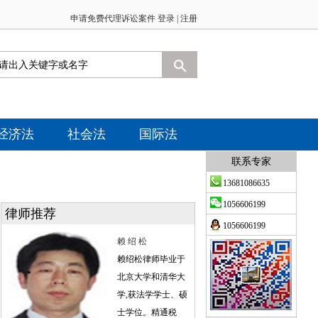
申请免费代理诉讼案件 登录 |
注册
经济法
社会法
国际法
联系专家
13681086635
1056606199
律师推荐
1056606199
赖 绍 松
赖绍松律师毕业于
北京大学和清华大
学,获法学学士、硕
士学位。精通税