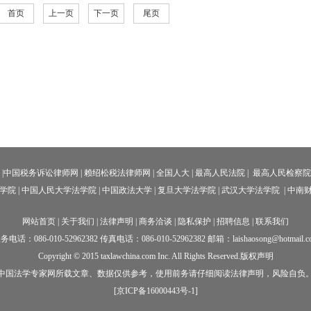
首页
上一页
下一页
尾页
|中国
税务诉讼律师网
|
赖绍松税法律师网
|
全国人大
|
最高人民法院
|
最高人民检察
学院
|
中国人民大学法学院
|
中国政法大学
|
复旦大学法学院
|
武汉大学法学院
|
中南财
网站首页
|
关于我们
|
法律声明
|
商务洽谈
|
隐私保护
|
招聘信息
|
联系我们
务电话：086-010-52962382 传真电话：086-010-52962382 邮箱：laishaosong@hotmail.c
Copyright © 2015 taxlawchina.com Inc. All Rights Reserved.版权声明
中国法学专家网所载文章、数据仅供参考，使用前务请仔细阅读法律声明，风险自负
[京ICP备16000443号-1]