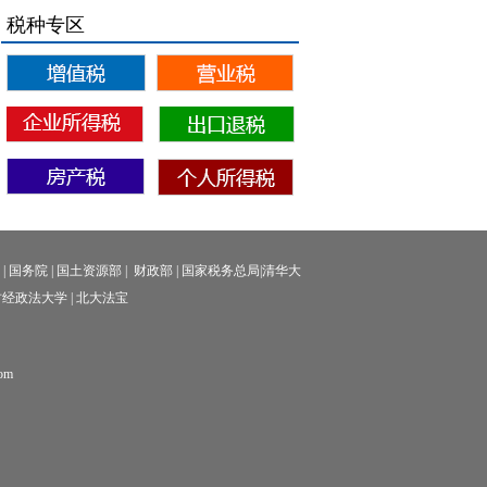
税种专区
的收益按贷款服务缴纳增值税。
出售限售股也不是金融商品的转让，而是属于股权
转让，因此纳税人出售限售股不征收营业税。
院
|
国务院
|
国土资源部
|
财政部
|
国家税务总局
|
清华大
经政法大学
|
北大法宝
om
。