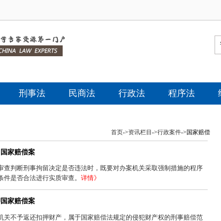
刑事法
民商法
行政法
程序法
首页
->
资讯栏目
->
行政案件
->
国家赔偿
留国家赔偿案
审查判断刑事拘留决定是否违法时，既要对办案机关采取强制措施的程序
条件是否合法进行实质审查。
详情》
押国家赔偿案
机关不予返还扣押财产，属于国家赔偿法规定的侵犯财产权的刑事赔偿范