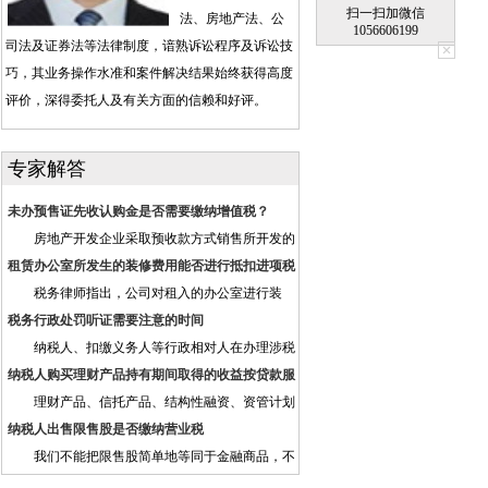
扫一扫加微信
法、房地产法、公
1056606199
司法及证券法等法律制度，谙熟诉讼程序及诉讼技
巧，其业务操作水准和案件解决结果始终获得高度
评价，深得委托人及有关方面的信赖和好评。
专家解答
未办预售证先收认购金是否需要缴纳增值税？
房地产开发企业采取预收款方式销售所开发的
房地产项目，在收到预收款时按照3%的预征率预
租赁办公室所发生的装修费用能否进行抵扣进项税
缴增值税。如果认购金属于预收款，则应当预缴增
税务律师指出，公司对租入的办公室进行装
值税，反之无须预缴增值税。
修，所取得的装修费用专用发票，只要该办公室不
税务行政处罚听证需要注意的时间
是用于简易计税方法计税项目、免征增值税项目、
纳税人、扣缴义务人等行政相对人在办理涉税
集体福利或者个人消费则可以抵扣进项税额，并且
事项、接受税务行政管理等过程中，偶尔会由于违
纳税人购买理财产品持有期间取得的收益按贷款服
可以一次性抵扣。
反税法规定而被税务机关处罚，行政相对人理所当
务缴纳增值税
理财产品、信托产品、结构性融资、资管计划
然应为自身的违法行为付出代价，但在接受处罚的
等产品属金融商品，金融商品持有期间利息（保本
纳税人出售限售股是否缴纳营业税
同时，也要留意法律赋予的申请听证权。
收益、报酬、资金占用费、补偿金等）收入按贷款
我们不能把限售股简单地等同于金融商品，不
服务征税。因此纳税人购买理财产品持有期间取得
能够适用营业暂行条例关于金融商品转让的规定。