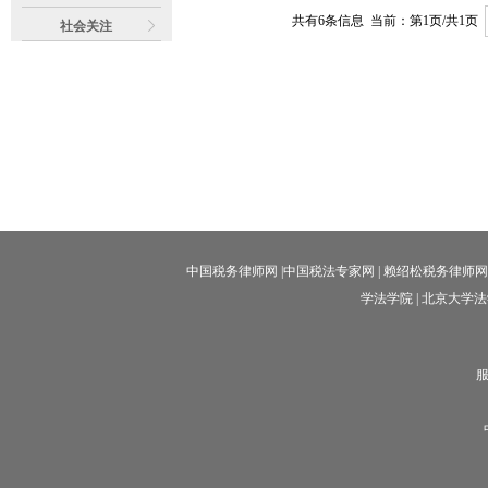
共有
6
条信息 当前：第
1
页/共
1
页
社会关注
中国税务律师网
|
中国税法专家网
|
赖绍松税务律师网
学法学院
|
北京大学法
服