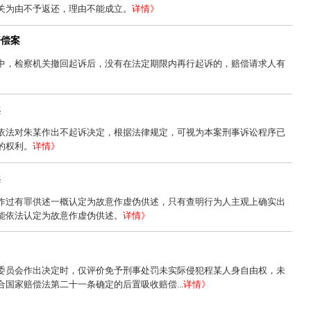
关为由不予返还，理由不能成立。
详情》
赔偿案
中，检察机关撤回起诉后，没有在法定期限内再行起诉的，赔偿请求人有
案
依法对朱某作出不起诉决定，根据法律规定，可视为本案刑事诉讼程序已
的权利。
详情》
案
作过有罪供述一概认定为故意作虚伪供述，只有查明行为人主观上确实出
能依法认定为故意作虚伪供述。
详情》
委员会作出决定时，仅评价免予刑事处罚未实际侵犯程某人身自由权，未
国家赔偿法第二十一条确定的后置吸收赔偿...
详情》