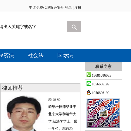
申请免费代理诉讼案件 登录 |
注册
经济法
社会法
国际法
联系专家
13681086635
1056606199
律师推荐
1056606199
赖 绍 松
赖绍松律师毕业于
北京大学和清华大
学,获法学学士、硕
士学位。精通税