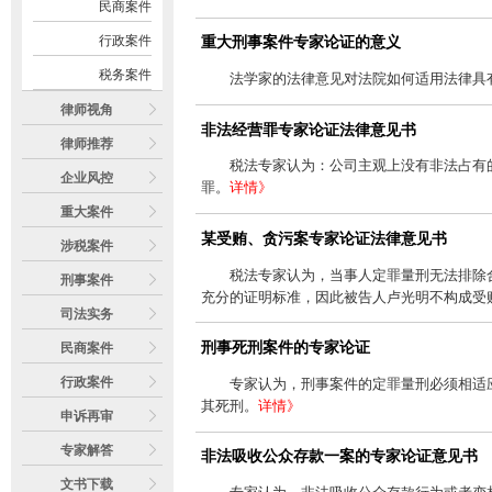
民商案件
行政案件
重大刑事案件专家论证的意义
税务案件
法学家的法律意见对法院如何适用法律具
律师视角
非法经营罪专家论证法律意见书
律师推荐
税法专家认为：公司主观上没有非法占有
企业风控
罪。
详情》
重大案件
某受贿、贪污案专家论证法律意见书
涉税案件
税法专家认为，当事人定罪量刑无法排除
刑事案件
充分的证明标准，因此被告人卢光明不构成受贿
司法实务
刑事死刑案件的专家论证
民商案件
行政案件
专家认为，刑事案件的定罪量刑必须相适
其死刑。
详情》
申诉再审
专家解答
非法吸收公众存款一案的专家论证意见书
文书下载