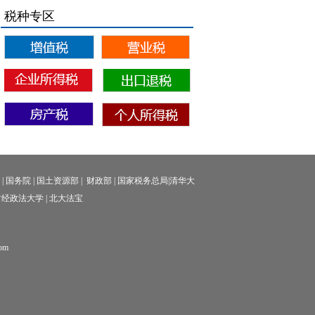
税种专区
的收益按贷款服务缴纳增值税。
出售限售股也不是金融商品的转让，而是属于股权
转让，因此纳税人出售限售股不征收营业税。
院
|
国务院
|
国土资源部
|
财政部
|
国家税务总局
|
清华大
经政法大学
|
北大法宝
om
。