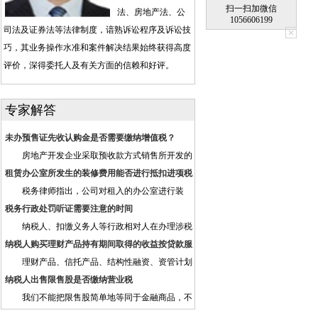
扫一扫加微信
法、房地产法、公
1056606199
司法及证券法等法律制度，谙熟诉讼程序及诉讼技
巧，其业务操作水准和案件解决结果始终获得高度
评价，深得委托人及有关方面的信赖和好评。
专家解答
未办预售证先收认购金是否需要缴纳增值税？
房地产开发企业采取预收款方式销售所开发的
房地产项目，在收到预收款时按照3%的预征率预
租赁办公室所发生的装修费用能否进行抵扣进项税
缴增值税。如果认购金属于预收款，则应当预缴增
税务律师指出，公司对租入的办公室进行装
值税，反之无须预缴增值税。
修，所取得的装修费用专用发票，只要该办公室不
税务行政处罚听证需要注意的时间
是用于简易计税方法计税项目、免征增值税项目、
纳税人、扣缴义务人等行政相对人在办理涉税
集体福利或者个人消费则可以抵扣进项税额，并且
事项、接受税务行政管理等过程中，偶尔会由于违
纳税人购买理财产品持有期间取得的收益按贷款服
可以一次性抵扣。
反税法规定而被税务机关处罚，行政相对人理所当
务缴纳增值税
理财产品、信托产品、结构性融资、资管计划
然应为自身的违法行为付出代价，但在接受处罚的
等产品属金融商品，金融商品持有期间利息（保本
纳税人出售限售股是否缴纳营业税
同时，也要留意法律赋予的申请听证权。
收益、报酬、资金占用费、补偿金等）收入按贷款
我们不能把限售股简单地等同于金融商品，不
服务征税。因此纳税人购买理财产品持有期间取得
能够适用营业暂行条例关于金融商品转让的规定。