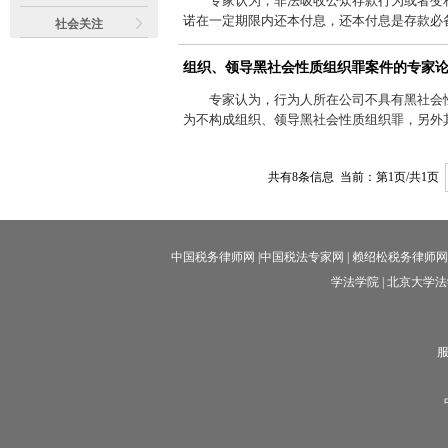
专家认为，非法吸收公众存款行为或者变
诺在一定期限内还本付息，还本付息是存款必备
社会关注
组织、领导黑社会性质组织罪案件的专家
专家认为，行为人所在公司不具有黑社会
为不构成组织、领导黑社会性质组织罪，另外其
共有
8
条信息 当前：第
1
页/共
1
页
中国税务律师网
|
中国税法专家网
|
赖绍松税务律师网
学法学院
|
北京大学法
服