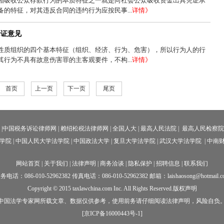
相吸收公众存款行为的本质特征之一就是向社会公众吸收资金出具凭证承
的特征，对其违反合同的违约行为应按民事...
详情》
论证意见
性质组织的四个基本特征（组织、经济、行为、危害），所以行为人的行
行为不具有故意伤害罪的主客观要件，不构...
详情》
首页
上一页
下一页
尾页
|中国
税务诉讼律师网
|
赖绍松税法律师网
|
全国人大
|
最高人民法院
|
最高人民检察
学院
|
中国人民大学法学院
|
中国政法大学
|
复旦大学法学院
|
武汉大学法学院
|
中南财
网站首页
|
关于我们
|
法律声明
|
商务洽谈
|
隐私保护
|
招聘信息
|
联系我们
务电话：086-010-52962382 传真电话：086-010-52962382 邮箱：laishaosong@hotmail.c
Copyright © 2015 taxlawchina.com Inc. All Rights Reserved.版权声明
中国法学专家网所载文章、数据仅供参考，使用前务请仔细阅读法律声明，风险自负
[京ICP备16000443号-1]