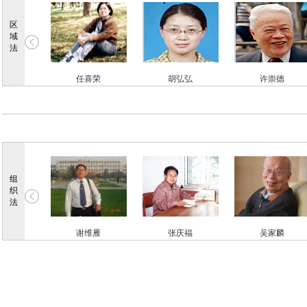
王利明
吕忠梅
莫纪宏
区
域
法
任喜荣
胡弘弘
许崇德
王成栋
傅莹
王胜明
王振民
陈斯喜
吴家清
组
织
法
谢维雁
张庆福
吴家麟