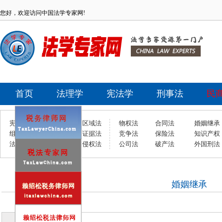
您好，欢迎访问中国法学专家网!
首页
法理学
宪法学
刑事法
民
宪法学
立法法
区域法
物权法
合同法
婚姻继承
组织法
财税法
证据法
竞争法
保险法
知识产权
法理学
金融法
侵权法
公司法
破产法
外国刑法
婚姻继承