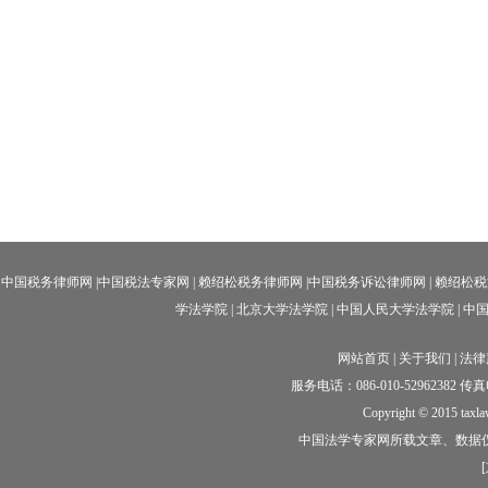
杨临萍
秦前红
李树忠
中国税务律师网
|
中国税法专家网
|
赖绍松税务律师网
|中国
税务诉讼律师网
|
赖绍松税
学法学院
|
北京大学法学院
|
中国人民大学法学院
|
中
网站首页
|
关于我们
|
法律
服务电话：086-010-52962382 传真电话
Copyright © 2015 taxl
中国法学专家网所载文章、数据