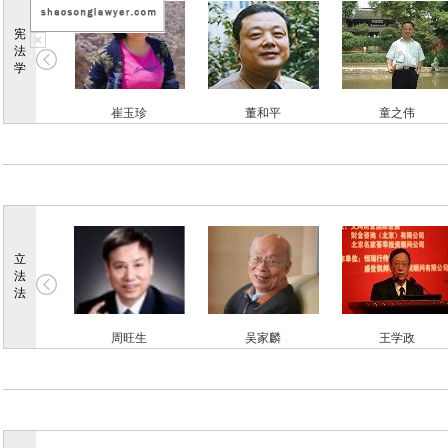
宪
法
学
崔玉珍
董和平
童之伟
焦洪昌
胡锦光
姜明安
立
法
法
周旺生
吴家麟
王学政
韩大元