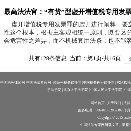
最高法法官：“有货”型虚开增值税专用发
虚开增值税专用发票罪的虚开进行阐释，要
性这个根本，根据主客观相统一原则，既要区分
会危害性之差异，而不机械套用法条；也不能客观
共有
128
条信息 当前：第
1
页/共
16
页
中国税务律师网
|
中国税法专家网
|
赖绍松税务律师网
|中国
税务诉讼律师网
|
赖绍松税
学法学院
|
北京大学法学院
|
中国人民大学法学院
|
中
网站首页
|
关于我们
|
法律
服务电话：086-010-52962382 传真电话
Copyright © 2015 taxl
中国法学专家网所载文章、数据