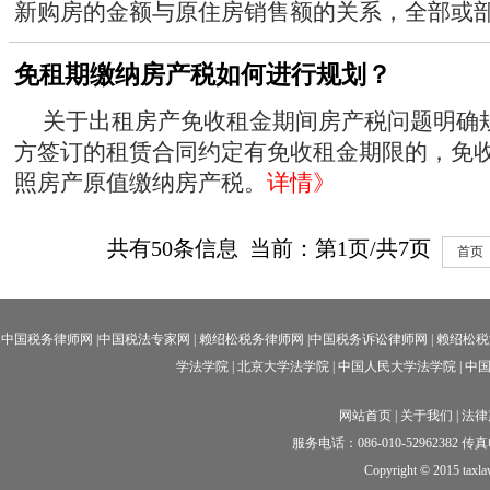
新购房的金额与原住房销售额的关系，全部或部分
免租期缴纳房产税如何进行规划？
关于出租房产免收租金期间房产税问题明确
方签订的租赁合同约定有免收租金期限的，免
照房产原值缴纳房产税。
详情》
共有
50
条信息 当前：第
1
页/共
7
页
首页
中国税务律师网
|
中国税法专家网
|
赖绍松税务律师网
|中国
税务诉讼律师网
|
赖绍松税
学法学院
|
北京大学法学院
|
中国人民大学法学院
|
中
网站首页
|
关于我们
|
法律
服务电话：086-010-52962382 传真电话
Copyright © 2015 taxl