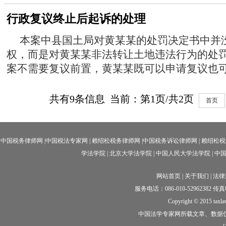
行政复议终止后起诉的处理
本案中县国土局对黄某某的处罚决定书中并
权，而是对黄某某非法转让土地违法行为的处
案不需要复议前置，黄某某既可以申请复议也可以
共有
9
条信息 当前：第
1
页/共
2
页
首页
中国税务律师网
|
中国税法专家网
|
赖绍松税务律师网
|中国
税务诉讼律师网
|
赖绍松税
学法学院
|
北京大学法学院
|
中国人民大学法学院
|
中
网站首页
|
关于我们
|
法律
服务电话：086-010-52962382 传真电话
Copyright © 2015 taxl
中国法学专家网所载文章、数据